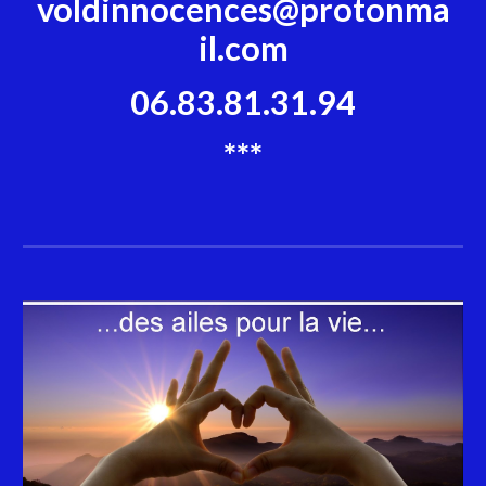
voldinnocences@protonma
il.com
06.83.81.31.94
***